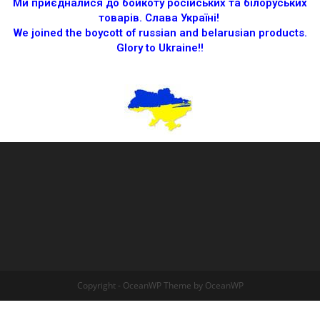
Ми приєдналися до бойкоту російських та білоруських
товарів.
Слава Україні!
We joined the boycott of russian and belarusian products.
Glory to Ukraine!!
Copyright - OceanWP Theme by OceanWP