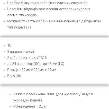
Надійне фіксування кабелів та силових елементів.
Наявність відводів заземлення металевих силових
елементів кабелю.
Можливість встановлення знімних панелей під будь-який
тип з’єднувача.
1U
3 лицьові панелі
2 кабельних ввода PG13
до 24-х волокон (SC), до 48-ми (LC)
Розмір: 432мм х 280мм х 44мм
Вага: 3кг
Стяжка пластикова-10шт. (для організації шнурів
усередині панелі)
PG-введення — 2шт.