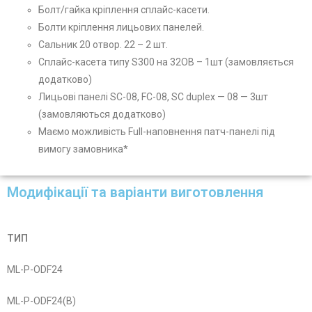
Болт/гайка кріплення сплайс-касети.
Болти кріплення лицьових панелей.
Сальник 20 отвор. 22 – 2 шт.
Сплайс-касета типу S300 на 32ОВ – 1шт (замовляється
додатково)
Лицьові панелі SC-08, FC-08, SС duplex — 08 — 3шт
(замовляються додатково)
Маємо можливість Full-наповнення патч-панелі під
вимогу замовника*
Модифікації та варіанти виготовлення
ТИП
ML-P-ODF24
ML-P-ODF24(B)