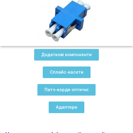
Додаткові компоненти
Сплайс-касети
Патч-корди оптичні
Адаптери