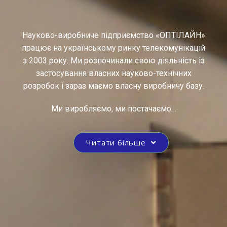
Науково-виробниче підприємство «ОПТІЛАЙН»
працює на українському ринку телекомунікацій
з 2003 року. Ми розпочинали свою діяльність із
застосування власних науково-технічних
розробок і зараз маємо власну виробничу базу.
Ми виробляємо, ми постачаємо…
Читати більше