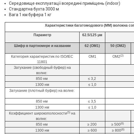
Середовище експлуатації всередині приміщень (indoor)
Стандартна бухта 3000 м
Вага 1 км буфера 1 кг
Характеристики багатомодового (MM) волокна со
Параметр
62.5/125 μм
Шифр в партномере и названии
62 (OM1)
50 (OM2)
(2)
Категория характеристик по ISO/IEC
OM1
OM2
11801
Затухание (свободный буфер) на
волне:
850 нм
≤ 3,2
1300 нм
≤ 1,0
Затухание (плотный буфер) на волне:
850 нм
≤ 3,5
1300 нм
≤ 1,0
(5)
Коэффициент широкополосности
на
волне:
(6)
850 нм
≥ 200
≥ 500
(6)
1300 нм
≥ 600
≥ 800