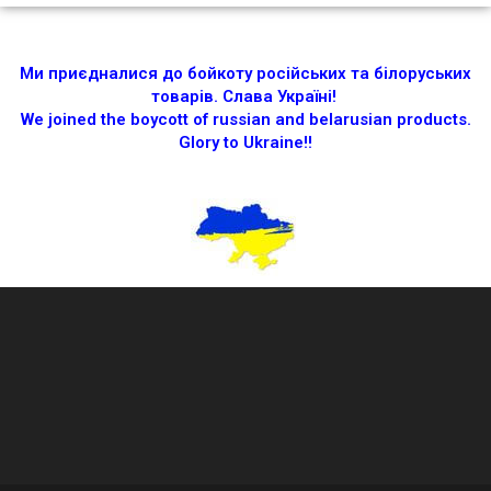
Ми приєдналися до бойкоту російських та білоруських
товарів.
Слава Україні!
We joined the boycott of russian and belarusian products.
Glory to Ukraine!!