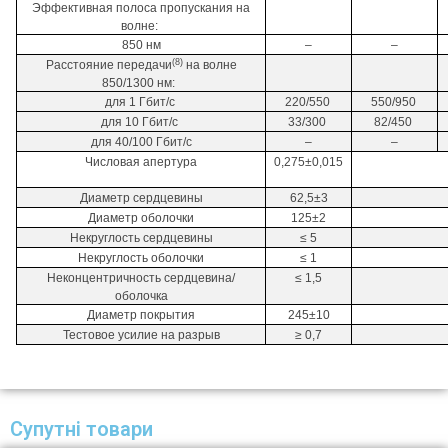
Эффективная полоса пропускания на
волне:
850 нм
–
–
(8)
Расстояние передачи
на волне
850/1300 нм:
для 1 Гбит/с
220/550
550/950
для 10 Гбит/с
33/300
82/450
для 40/100 Гбит/с
–
–
Числовая апертура
0,275±0,015
Диаметр сердцевины
62,5±3
Диаметр оболочки
125±2
Некруглость сердцевины
≤ 5
Некруглость оболочки
≤ 1
Неконцентричность сердцевина/
≤ 1,5
оболочка
Диаметр покрытия
245±10
Тестовое усилие на разрыв
≥ 0,7
Супутні товари