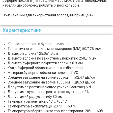
буферне покриття), її товщина – 900 мкм. У багатоволоконних
кабелях цю оболонку роблять різних кольорів.
Призначений для використання всередині приміщень.
Характеристики
Кількість волокон в буфері
1 волокно
Тип оптичного волокна многомодовое (МM) 50/125 мкм
Діаметр волокна 125.0±1.0 µм
Діаметр волокна по захистному покриттю 250±15 µм
Діаметр буферного покриття волокна 0.9 мм
Колір буферной оболонки волокна бірюзовий
Матеріал буферної оболонки волокна PVC
Среднее затухание на волне 850 нм
≦2.47 дБ/км
Среднее затухание на волне 1300 нм
≦0.53 дБ/км
Допустимое растягивающее усилие (монтаж) 6 N
Допустиме зусилля на розтяг
(експлуатація)
2 N
Допустимий радіус вигибу 30 мм
Температура монтажа 0 °С … +60 °С
Температура експлуатації -20 °C … +60 °C
Температура зберігання та транспортировки -20℃…+60℃