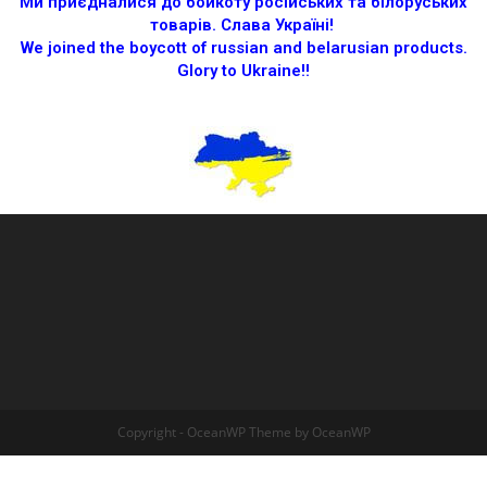
Ми приєдналися до бойкоту російських та білоруських
товарів.
Слава Україні!
We joined the boycott of russian and belarusian products.
Glory to Ukraine!!
Copyright - OceanWP Theme by OceanWP