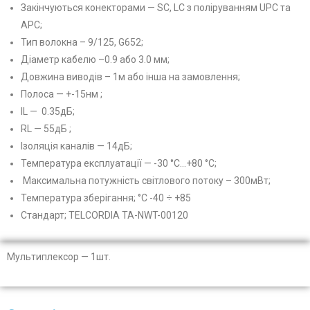
Закінчуються конекторами — SC, LC з поліруванням UPC та
APC;
Тип волокна – 9/125, G652;
Діаметр кабелю –0.9 або 3.0 мм;
Довжина виводів – 1м або інша на замовлення;
Полоса — +-15нм ;
IL — 0.35дБ;
RL — 55дБ ;
Ізоляція каналів — 14дБ;
Температура експлуатації — -30 °C…+80 °C;
Максимальна потужність світлового потоку – 300мВт;
Температура зберігання; °С -40 ÷ +85
Стандарт; TELCORDIA TA-NWT-00120
Мультиплексор — 1шт.