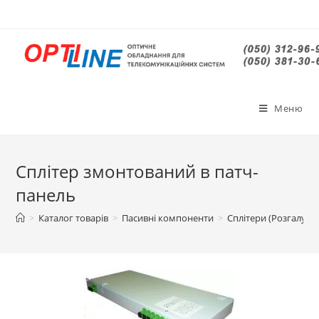
Меню
Сплітер змонтований в патч-
панель
>
Каталог товарів
>
Пасивні компоненти
>
Сплітери (Розгалужу