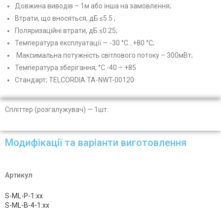
Довжина виводів – 1м або інша на замовлення;
Втрати, що вносяться, дБ ≤5.5 ;
Поляризаційні втрати, дБ ≤0.25;
Температура експлуатації — -30 °C…+80 °C;
Максимальна потужність світлового потоку – 300мВт;
Температура зберігання; °С -40 ÷ +85
Стандарт; TELCORDIA TA-NWT-00120
Спліттер (розгалужувач) — 1шт.
Модифікації та варіанти виготовлення
Артикул
S-ML-P-1:xx
S-ML-B-4-1:xx