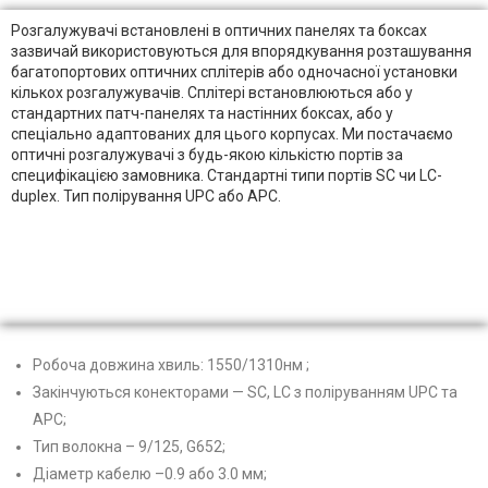
Розгалужувачі встановлені в оптичних панелях та боксах
зазвичай використовуються для впорядкування розташування
багатопортових оптичних сплітерів або одночасної установки
кількох розгалужувачів. Сплітері встановлюються або у
стандартних патч-панелях та настінних боксах, або у
спеціально адаптованих для цього корпусах. Ми постачаємо
оптичні розгалужувачі з будь-якою кількістю портів за
специфікацією замовника. Стандартні типи портів SC чи LC-
duplex. Тип полірування UPC або APC.
Робоча довжина хвиль: 1550/1310нм ;
Закінчуються конекторами — SC, LC з поліруванням UPC та
APC;
Тип волокна – 9/125, G652;
Діаметр кабелю –0.9 або 3.0 мм;