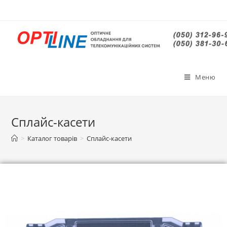
Меню
Сплайс-касети
>
Каталог товарів
>
Сплайс-касети