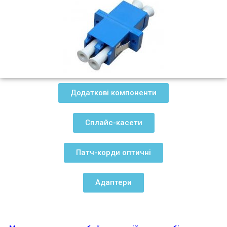
Додаткові компоненти
Сплайс-касети
Патч-корди оптичні
Адаптери