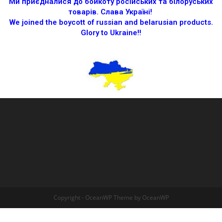
Ми приєдналися до бойкоту російських та білоруських
товарів.
Слава Україні!
We joined the boycott of russian and belarusian products.
Glory to Ukraine!!
Copyright - OceanWP Theme by OceanWP