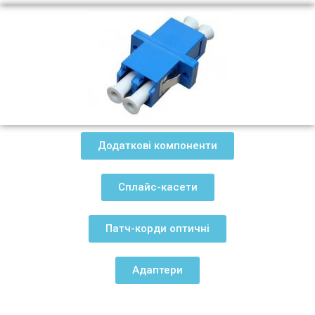
Додаткові компоненти
Сплайс-касети
Патч-корди оптичні
Адаптери