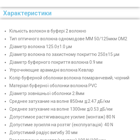
Характеристики
Кількість волокон в буфері
2
волокно
Тип оптичного волокна одномодове MM 50/125мкм OM2
Діаметр волокна 125.0±1.0 µм
Діаметр волокна по захистному покриттю 250±15 µм
Діаметр буферного покриття волокна 0.9 мм
Упрочняющие арамидні волокна Кевлар
Колір буферной оболонки волокна помаранчевий, чорний
Матеріал буферної оболонки волокна PVC
Діаметр зовнішньої оболонки 2.8мм
Среднее затухание на волне 850нм ≦2.47 дБ/км
Среднее затухание на волне 1300нм ≦0.53 дБ/км
Допустимое растягивающее усилие (монтаж) 80 N
Допустиме зусилля на розтяг
(експлуатація) 40
N
Допустимий радіус вигибу 30 мм