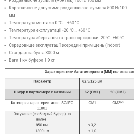
Роздавлююче зусилля (монтаж) 100 N/100 мм
Короткочасне допустиме роздавлююче
зусилля 500 N/100
мм
Температура монтажа 0 °С … +60 °С
Температура експлуатації -20 °C … +60 °C
Температура зберігання та транспортировки -20℃…+60℃
Середовище експлуатації всередині приміщень (indoor)
Стандартна бухта 3000 м
Вага 1 км буфера 1.9 кг
Характеристики багатомодового (MM) волокна со
Параметр
62.5/125 μм
Шифр в партномере и названии
62 (OM1)
50 (OM2)
(2)
Категория характеристик по ISO/IEC
OM1
OM2
11801
Затухание (свободный буфер) на
волне:
850 нм
≤ 3,2
1300 нм
≤ 1,0