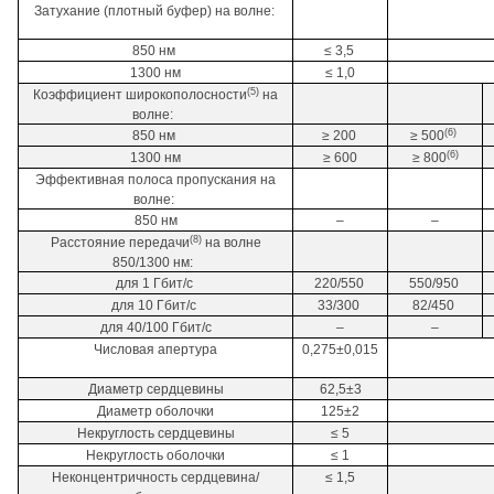
Затухание (плотный буфер) на волне:
850 нм
≤ 3,5
1300 нм
≤ 1,0
(5)
Коэффициент широкополосности
на
волне:
(6)
850 нм
≥ 200
≥ 500
(6)
1300 нм
≥ 600
≥ 800
Эффективная полоса пропускания на
волне:
850 нм
–
–
(8)
Расстояние передачи
на волне
850/1300 нм:
для 1 Гбит/с
220/550
550/950
для 10 Гбит/с
33/300
82/450
для 40/100 Гбит/с
–
–
Числовая апертура
0,275±0,015
Диаметр сердцевины
62,5±3
Диаметр оболочки
125±2
Некруглость сердцевины
≤ 5
Некруглость оболочки
≤ 1
Неконцентричность сердцевина/
≤ 1,5