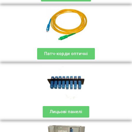
Патч-корди оптичні
Лицьові панелі